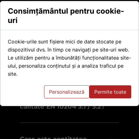
carbon si otel aliat, iar printre acestea
se numara tevi sudate si fara sudura,
Consimțământul pentru cookie-
fitinguri sudabile, flanse sudabile si
uri
flanse filetate.
Cookie-urile sunt fișiere mici de date stocate pe
dispozitivul dvs. în timp ce navigați pe site-uri web.
Cu ce standarde lucrati
Le utilizăm pentru a îmbunătăți funcționalitatea site-
pentru
ului, personaliza conținutul și a analiza traficul pe
tevi/fitinguri/flanse?
site.
Personalizează
Permite toate
Oferiti certificate de
calitate EN 10204 3.1 / 3.2?