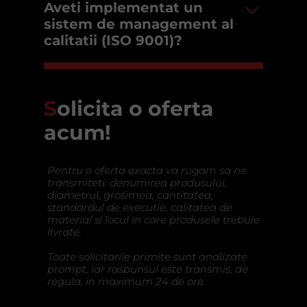
Aveti implementat un
sistem de management al
calitatii (ISO 9001)?
S
olicita o oferta
acum!
Pentru o oferta exacta va rugam sa ne
transmiteti: denumirea produsului,
diametrul, grosimea, cantitatea,
standardul de executie, calitatea de
material si locul in care produsele trebuie
livrate.
Toate solicitarile primite sunt analizate
prompt, iar raspunsul este transmis, de
regula, in maximum 24 de ore.